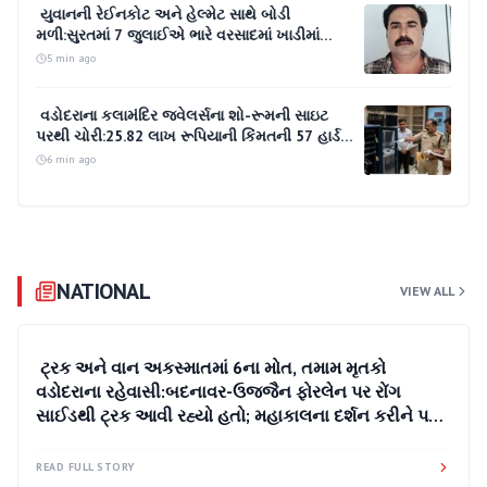
યુવાનની રેઈનકોટ અને હેલ્મેટ સાથે બોડી
મળી:સુરતમાં 7 જુલાઈએ ભારે વરસાદમાં ખાડીમાં
તણાયા બાદ એક મહિને મૃતદેહ મળ્યો, 4 પુત્રોએ
5 min ago
પિતાની છત્રછાયા ગુમાવી
વડોદરાના કલામંદિર જ્વેલર્સના શો-રૂમની સાઇટ
પરથી ચોરી:25.82 લાખ રૂપિયાની કિંમતની 57 હાર્ડ
ડિસ્ક ચોરી થઈ, સુરતની કંપનીના પ્રોજેક્ટ મેનેજર
6 min ago
સામે પોલીસ ફરિયાદ
NATIONAL
VIEW ALL
9 min ago
ટ્રક અને વાન અકસ્માતમાં 6ના મોત, તમામ મૃતકો
વડોદરાના રહેવાસી:બદનાવર-ઉજ્જૈન ફોરલેન પર રોંગ
સાઈડથી ટ્રક આવી રહ્યો હતો; મહાકાલના દર્શન કરીને પરત
ફરી રહ્યા હતા
READ FULL STORY