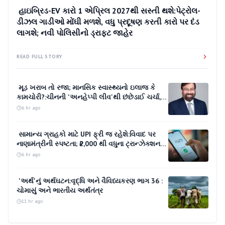
3 hr ago
હાઇબ્રિડ-EV કારો 1 એપ્રિલ 2027થી સસ્તી થશે:પેટ્રોલ-
ડીઝલ ગાડીઓ મોંઘી મળશે, વધુ પ્રદૂષણ કરતી કારો પર દંડ
લાગશે; નવી પોલિસીનો ડ્રાફ્ટ જાહેર
READ FULL STORY
મૂડ ખરાબ તો રજા; માનસિક સ્વાસ્થ્યનો ઇલાજ કે
કામચોરી?:ચીનની 'અનહેપ્પી લીવ'થી છંછેડાઈ ચર્ચા,
ઉદ્યોગપતિ ગોયનકાએ કહ્યું- ભારતમાં પણ ચર્ચા
6 hr ago
જરૂરી
સામાન્ય ગ્રાહકો માટે UPI ફ્રી જ રહેશે:વિવાદ પર
નાણામંત્રીની સ્પષ્ટતા; ₹2,000 થી વધુના ટ્રાન્ઝેક્શન
પર મર્ચન્ટ ચાર્જ સંભવ
6 hr ago
'અર્થ'નું અર્થઘટન:વૃદ્ધિ અને વૈવિધ્યકરણ ભાગ 36 :
ચોમાસું અને ભારતીય અર્થતંત્ર
11 hr ago