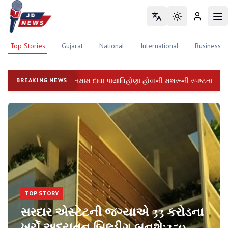
Toggle language
Toggle theme
Login
To
Top Stories
Gujarat
National
International
Business
ંભીર આક્ષેપો; તમામ દાવા પાયાવિહોણા હોવાની મશરૂની સ્પષ્ટતા
BREAKING NEWS
યુવાનન
TOP STORY
સરદાર એસ્ટેટની જગ્યાએ 33 કરોડના
ખર્ચે અદ્યતન બિલ્ડીંગ બનશે:250