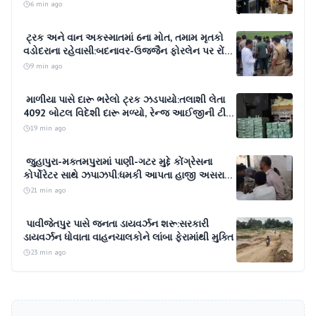
ડિસ્ક ચોરી થઈ, સુરતની કંપનીના પ્રોજેક્ટ મેનેજર
6 min ago
સામે પોલીસ ફરિયાદ
ટ્રક અને વાન અકસ્માતમાં 6ના મોત, તમામ મૃતકો
વડોદરાના રહેવાસી:બદનાવર-ઉજ્જૈન ફોરલેન પર રોંગ
સાઈડથી ટ્રક આવી રહ્યો હતો; મહાકાલના દર્શન
9 min ago
કરીને પરત ફરી રહ્યા હતા
માળીયા પાસે દારૂ ભરેલો ટ્રક ઝડપાયો:તલાશી લેતા
4092 બોટલ વિદેશી દારૂ મળ્યો, રેન્જ આઈજીની ટીમે
₹19.52 લાખનો મુદ્દામાલ જપ્ત કર્યો
19 min ago
જુહાપુરા-મક્તમપુરામાં પાણી-ગટર મુદ્દે કોંગ્રેસના
કોર્પોરેટર સાથે ઝપાઝપી:ધમકી આપતા હાજી અસરાર
બેગે બે શખસ સામે ફરિયાદ નોંધાવી
21 min ago
પાવીજેતપુર પાસે જનતા ડાયવર્ઝન શરૂ:સરકારી
ડાયવર્ઝન ધોવાતા વાહનચાલકોને લાંબા ફેરામાંથી મુક્તિ
23 min ago