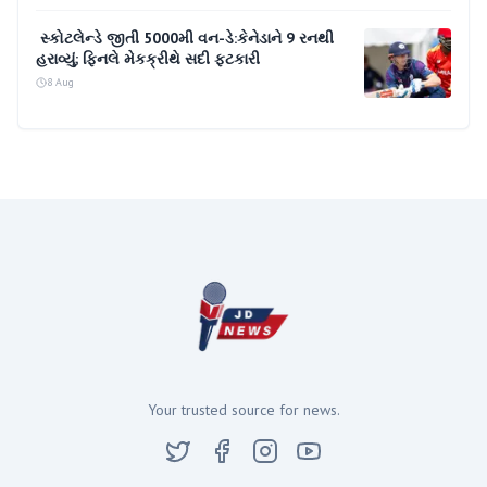
સ્કોટલેન્ડે જીતી 5000મી વન-ડે:કેનેડાને 9 રનથી
હરાવ્યું; ફિનલે મેકક્રીથે સદી ફટકારી
8 Aug
Your trusted source for news.