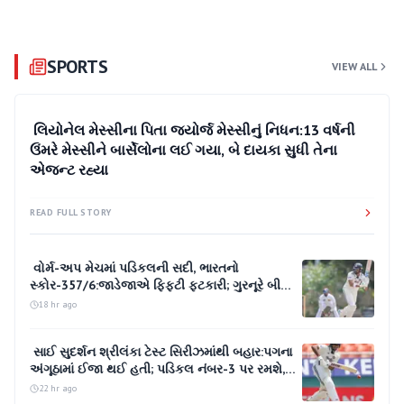
SPORTS
VIEW ALL
18 hr ago
લિયોનેલ મેસ્સીના પિતા જ્યોર્જ મેસ્સીનું નિધન:13 વર્ષની
ઉંમરે મેસ્સીને બાર્સેલોના લઈ ગયા, બે દાયકા સુધી તેના
એજન્ટ રહ્યા
READ FULL STORY
વોર્મ-અપ મેચમાં પડિકલની સદી, ભારતનો
સ્કોર-357/6:જાડેજાએ ફિફ્ટી ફટકારી; ગુરનૂરે બીજા
દિવસની છેલ્લી ઓવરમાં 4 છગ્ગા ફટકાર્યા
18 hr ago
સાઈ સુદર્શન શ્રીલંકા ટેસ્ટ સિરીઝમાંથી બહાર:પગના
અંગૂઠામાં ઈજા થઈ હતી; પડિકલ નંબર-3 પર રમશે,
સરફરાઝ રિપ્લેસમેન્ટ હોઈ શકે છે
22 hr ago