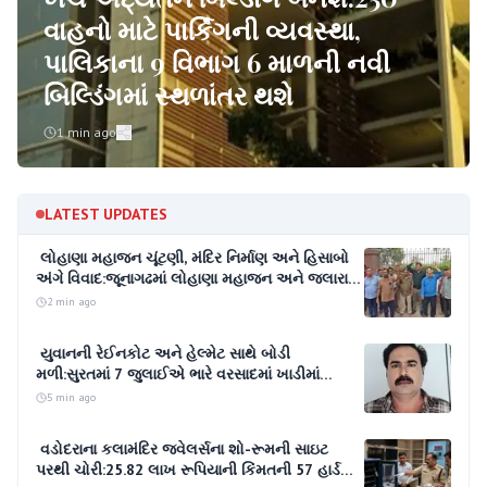
વાહનો માટે પાર્કિંગની વ્યવસ્થા,
પાલિકાના 9 વિભાગ 6 માળની નવી
બિલ્ડિંગમાં સ્થળાંતર થશે
1 min ago
LATEST UPDATES
લોહાણા મહાજન ચૂંટણી, મંદિર નિર્માણ અને હિસાબો
અંગે વિવાદ:​જૂનાગઢમાં લોહાણા મહાજન અને જલારામ
મંદિર વહીવટ અંગે પૂર્વ ધારાસભ્ય મહેન્દ્ર મશરૂ સામે
2 min ago
ગંભીર આક્ષેપો; તમામ દાવા પાયાવિહોણા હોવાની
મશરૂની સ્પષ્ટતા
યુવાનની રેઈનકોટ અને હેલ્મેટ સાથે બોડી
મળી:સુરતમાં 7 જુલાઈએ ભારે વરસાદમાં ખાડીમાં
તણાયા બાદ એક મહિને મૃતદેહ મળ્યો, 4 પુત્રોએ
5 min ago
પિતાની છત્રછાયા ગુમાવી
વડોદરાના કલામંદિર જ્વેલર્સના શો-રૂમની સાઇટ
પરથી ચોરી:25.82 લાખ રૂપિયાની કિંમતની 57 હાર્ડ