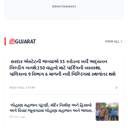
Advertisement
GUJARAT
VIEW ALL
1 min ago
સરદાર એસ્ટેટની જગ્યાએ 33 કરોડના ખર્ચે અદ્યતન
બિલ્ડીંગ બનશે:250 વાહનો માટે પાર્કિંગની વ્યવસ્થા,
પાલિકાના 9 વિભાગ 6 માળની નવી બિલ્ડિંગમાં સ્થળાંતર થશે
READ FULL STORY
લોહાણા મહાજન ચૂંટણી, મંદિર નિર્માણ અને હિસાબો
અંગે વિવાદ:​જૂનાગઢમાં લોહાણા મહાજન અને જલારામ
મંદિર વહીવટ અંગે પૂર્વ ધારાસભ્ય મહેન્દ્ર મશરૂ સામે
2 min ago
ગંભીર આક્ષેપો; તમામ દાવા પાયાવિહોણા હોવાની
મશરૂની સ્પષ્ટતા