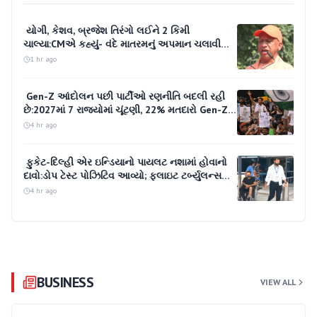
યોગી, કેશવ, બ્રજેશ તિરંગો લઈને 2 કિમી
ચાલ્યા:CMએ કહ્યું- વંદે માતરમનું અપમાન ચલાવી
લેવાશે નહીં; 30 હજાર બાળકો-યુવાનો પહોંચ્યા
1 hr ago
Gen-Z આંદોલન પછી પાર્ટીઓ રણનીતિ બદલી રહી
છે:2027માં 7 રાજ્યોમાં ચૂંટણી, 22% મતદારો Gen-Z;
5% મતદારો આમતેમ થયા તો સરકારો બદલાઈ શકે છે
4 hr ago
ફુકેટ-દિલ્હી એર ઇન્ડિયાનો પાયલટ નશામાં હોવાનો
દાવો:ડોપ ટેસ્ટ પોઝિટિવ આવ્યો; ફ્લાઇટ ટર્બ્યુલન્સમાં
137 મુસાફરો ફસાયા હતા, 17 લોકો ઘાયલ થયા હતા
4 hr ago
BUSINESS
VIEW ALL